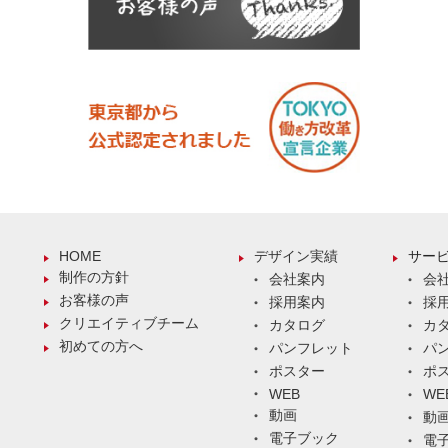
HOME
デザイン実績
サー
制作の方針
会社案内
会
お客様の声
採用案内
採
クリエイティブチーム
カタログ
カ
初めての方へ
パンフレット
パ
ポスター
ポ
WEB
WE
動画
動
電子ブック
電