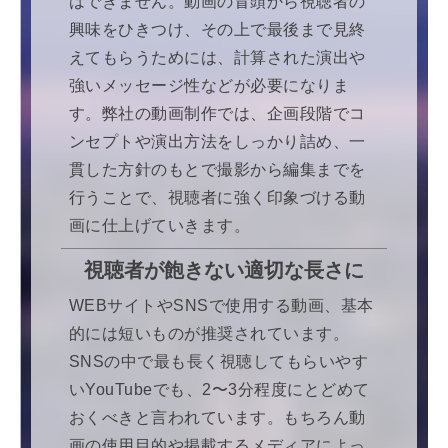
はできません。動画の冒頭から視聴者の
興味をひきつけ、その上で最後まで見終
えてもらうためには、計算された演出や
強いメッセージ性などが必要になりま
す。弊社の動画制作では、企画段階でコ
ンセプトや演出方法をしっかり詰め、一
貫した方針のもとで撮影から編集までを
行うことで、視聴者に強く印象づける動
画に仕上げていきます。
視聴者が飽きない適切な長さに
WEBサイトやSNSで使用する動画、基本
的には短いものが推奨されています。
SNSの中で最も長く視聴してもらいやす
いYouTubeでも、2〜3分程度にとどめて
おくべきと言われています。もちろん動
画の使用目的や掲載するメディアによっ