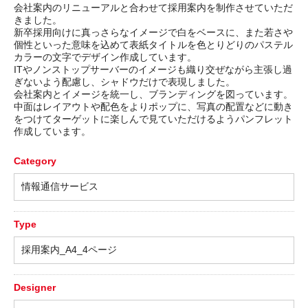
会社案内のリニューアルと合わせて採用案内を制作させていただ
きました。
新卒採用向けに真っさらなイメージで白をベースに、また若さや
個性といった意味を込めて表紙タイトルを色とりどりのパステル
カラーの文字でデザイン作成しています。
ITやノンストップサーバーのイメージも織り交ぜながら主張し過
ぎないよう配慮し、シャドウだけで表現しました。
会社案内とイメージを統一し、ブランディングを図っています。
中面はレイアウトや配色をよりポップに、写真の配置などに動き
をつけてターゲットに楽しんで見ていただけるようパンフレット
作成しています。
Category
情報通信サービス
Type
採用案内_A4_4ページ
Designer