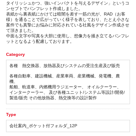
タイリッシュかつ、強いインパクトを与えるデザイン」というコ
ンセプトでパンフレット作成しました。
表紙から裏表紙にかけては暗闇を差す一筋の光が、RAD（お客
様）を通ることで広がっていく様子を表しており、たとえ小さな
案件でも真摯にお悩みに対応されている社風をデザイン作成させ
て頂きました。
中面も文字や写真を大胆に使用し、想像力を掻き立てるパンフレ
ットとなるよう配慮しております。
Category
各種 熱交換器、放熱器及びシステムの受注生産及び販売
各種自動車、建設機械、産業車両、産業機械、発電機、農
機、
船舶、軌道車、内燃機用ラジエーター、 オイルクーラー、
インタークーラー、 及び各種ユニット/システム等設計/開発/
製造/販売 その他放熱器、熱交換等の設計製作
Type
会社案内_ポケット付フォルダ_12P