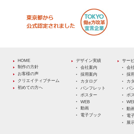
HOME
デザイン実績
サー
制作の方針
会社案内
会
お客様の声
採用案内
採
クリエイティブチーム
カタログ
カ
初めての方へ
パンフレット
パ
ポスター
ポ
WEB
WE
動画
動
電子ブック
電
展